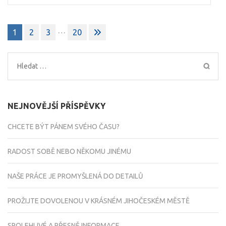
Stránkování
…
1
2
3
20
příspěvků
Vyhledávání
NEJNOVĚJŠÍ PŘÍSPĚVKY
CHCETE BÝT PÁNEM SVÉHO ČASU?
RADOST SOBĚ NEBO NĚKOMU JINÉMU
NAŠE PRÁCE JE PROMYŠLENÁ DO DETAILŮ
PROŽIJTE DOVOLENOU V KRÁSNÉM JIHOČESKÉM MĚSTĚ
SPOLEHLIVÉ A PŘESNĚ INFORMACE