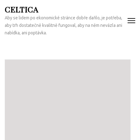
Přeskočit
CELTICA
na
Aby se lidem po ekonomické stránce dobře dařilo, je potřeba,
obsah
aby trh dostatečně kvalitně fungoval, aby na něm nevázla ani
(Enter)
nabídka, ani poptávka.