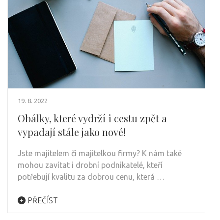
19. 8. 2022
Obálky, které vydrží i cestu zpět a
vypadají stále jako nové!
Jste majitelem či majitelkou firmy? K nám také
mohou zavítat i drobní podnikatelé, kteří
potřebují kvalitu za dobrou cenu, která …
PŘEČÍST