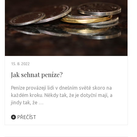
15. 8. 2022
Jak sehnat peníze?
Peníze provázejí lidi v dnešním světě skoro na
každém kroku. Někdy tak, že je dotyční mají, a
jindy tak, že …
PŘEČÍST