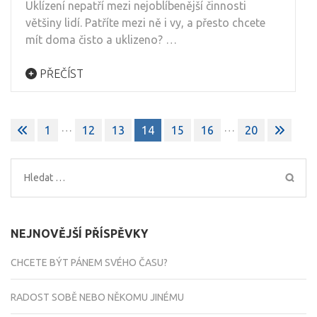
Uklízení nepatří mezi nejoblíbenější činnosti
většiny lidí. Patříte mezi ně i vy, a přesto chcete
mít doma čisto a uklizeno? …
PŘEČÍST
Stránkování
…
…
1
12
13
14
15
16
20
příspěvků
Vyhledávání
NEJNOVĚJŠÍ PŘÍSPĚVKY
CHCETE BÝT PÁNEM SVÉHO ČASU?
RADOST SOBĚ NEBO NĚKOMU JINÉMU