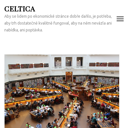
Přeskočit
CELTICA
na
Aby se lidem po ekonomické stránce dobře dařilo, je potřeba,
obsah
aby trh dostatečně kvalitně fungoval, aby na něm nevázla ani
(Enter)
nabídka, ani poptávka.