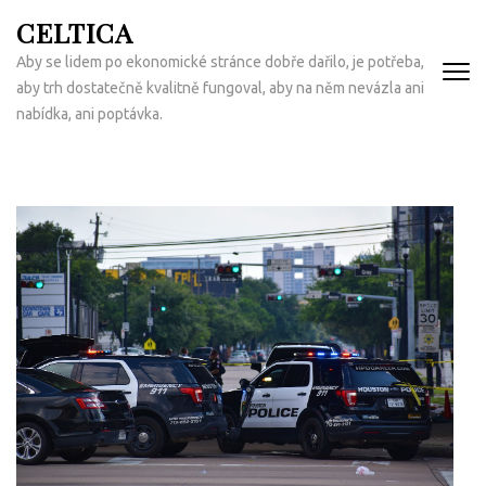
Přeskočit
CELTICA
na
Aby se lidem po ekonomické stránce dobře dařilo, je potřeba,
obsah
aby trh dostatečně kvalitně fungoval, aby na něm nevázla ani
(Enter)
nabídka, ani poptávka.