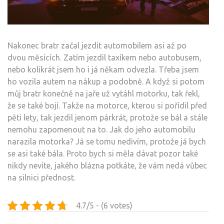
Nakonec bratr začal jezdit automobilem asi až po
dvou měsících. Zatím jezdil taxíkem nebo autobusem,
nebo kolikrát jsem ho i já někam odvezla. Třeba jsem
ho vozila autem na nákup a podobně. A když si potom
můj bratr konečně na jaře už vytáhl motorku, tak řekl,
že se také bojí. Takže na motorce, kterou si pořídil před
pěti lety, tak jezdil jenom párkrát, protože se bál a stále
nemohu zapomenout na to. Jak do jeho automobilu
narazila motorka? Já se tomu nedivím, protože já bych
se asi také bála. Proto bych si měla dávat pozor také
nikdy nevíte, jakého blázna potkáte, že vám nedá vůbec
na silnici přednost.
4.7/5 - (6 votes)