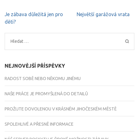
Navigace
Je zábava důležitá jen pro
Největší garážová vrata
pro
děti?
příspěvek
Vyhledávání
NEJNOVĚJŠÍ PŘÍSPĚVKY
RADOST SOBĚ NEBO NĚKOMU JINÉMU
NAŠE PRÁCE JE PROMYŠLENÁ DO DETAILŮ
PROŽIJTE DOVOLENOU V KRÁSNÉM JIHOČESKÉM MĚSTĚ
SPOLEHLIVÉ A PŘESNĚ INFORMACE