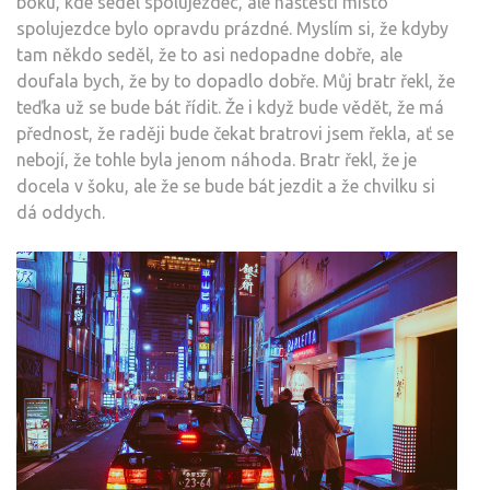
boku, kde seděl spolujezdec, ale naštěstí místo
spolujezdce bylo opravdu prázdné. Myslím si, že kdyby
tam někdo seděl, že to asi nedopadne dobře, ale
doufala bych, že by to dopadlo dobře. Můj bratr řekl, že
teďka už se bude bát řídit. Že i když bude vědět, že má
přednost, že raději bude čekat bratrovi jsem řekla, ať se
nebojí, že tohle byla jenom náhoda. Bratr řekl, že je
docela v šoku, ale že se bude bát jezdit a že chvilku si
dá oddych.