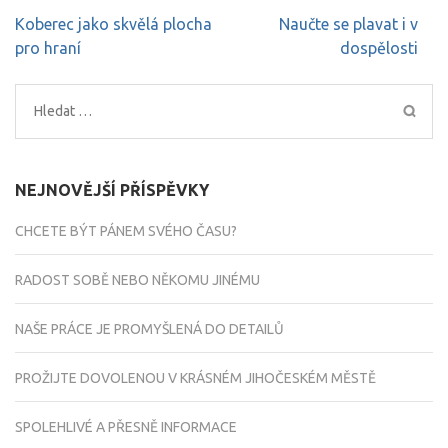
Navigace
Koberec jako skvělá plocha
Naučte se plavat i v
pro
pro hraní
dospělosti
příspěvek
Vyhledávání
NEJNOVĚJŠÍ PŘÍSPĚVKY
CHCETE BÝT PÁNEM SVÉHO ČASU?
RADOST SOBĚ NEBO NĚKOMU JINÉMU
NAŠE PRÁCE JE PROMYŠLENÁ DO DETAILŮ
PROŽIJTE DOVOLENOU V KRÁSNÉM JIHOČESKÉM MĚSTĚ
SPOLEHLIVÉ A PŘESNĚ INFORMACE