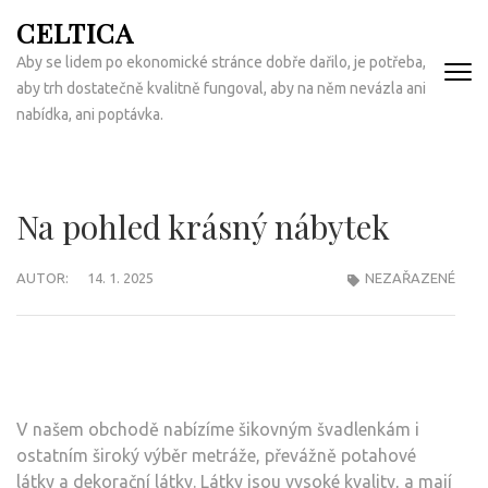
Přeskočit
CELTICA
na
Aby se lidem po ekonomické stránce dobře dařilo, je potřeba,
obsah
aby trh dostatečně kvalitně fungoval, aby na něm nevázla ani
(Enter)
nabídka, ani poptávka.
Na pohled krásný nábytek
AUTOR:
14. 1. 2025
NEZAŘAZENÉ
V našem obchodě nabízíme šikovným švadlenkám i
ostatním široký výběr metráže, převážně potahové
látky a dekorační látky. Látky jsou vysoké kvality, a mají