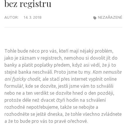
bez registru
AUTOR:
14. 3. 2018
NEZAŘAZENÉ
Tohle bude něco pro vás, kteří mají nějaký problém,
jako je záznam v registrech, nemohou si dovolit jít do
banky a platit poplatky předem, když asi vědí, že ji to
stejně banka neschválí. Proto jsme tu my.
Kam nemusíte
ani fyzicky chodit
, ale stačí přes internet vyplnit online
formulář, kde se dozvíte, jestli jsme vám to schválili
nebo ne a ten verdikt se dozvíte hned o den později,
protože déle než dvacet čtyři hodin na schválení
rozhodně nepotřebujeme, takže se nebojte a
rozhodněte se ještě dneska, že tohle všechno zvládnete
a že to bude pro vás to pravé ořechové.