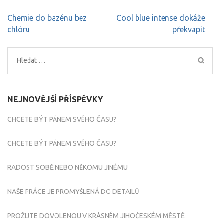
Navigace
Chemie do bazénu bez
Cool blue intense dokáže
pro
chlóru
překvapit
příspěvek
Vyhledávání
NEJNOVĚJŠÍ PŘÍSPĚVKY
CHCETE BÝT PÁNEM SVÉHO ČASU?
CHCETE BÝT PÁNEM SVÉHO ČASU?
RADOST SOBĚ NEBO NĚKOMU JINÉMU
NAŠE PRÁCE JE PROMYŠLENÁ DO DETAILŮ
PROŽIJTE DOVOLENOU V KRÁSNÉM JIHOČESKÉM MĚSTĚ