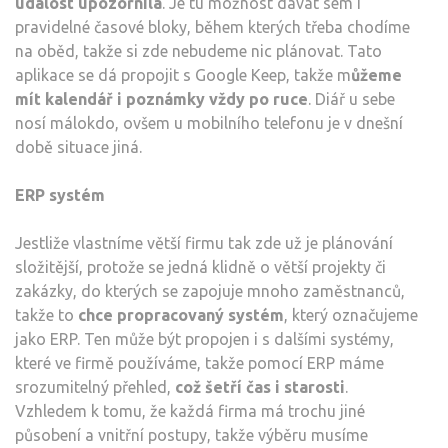
událost upozornila
. Je tu možnost dávat sem i
pravidelné časové bloky, během kterých třeba chodíme
na oběd, takže si zde nebudeme nic plánovat. Tato
aplikace se dá propojit s Google Keep, takže m
ůžeme
mít kalendář i poznámky vždy po ruce
. Diář u sebe
nosí málokdo, ovšem u mobilního telefonu je v dnešní
době situace jiná.
ERP systém
Jestliže vlastníme větší firmu tak zde už je plánování
složitější, protože se jedná klidně o větší projekty či
zakázky, do kterých se zapojuje mnoho zaměstnanců,
takže to
chce propracovaný systém
, který označujeme
jako ERP. Ten může být propojen i s dalšími systémy,
které ve firmě používáme, takže pomocí ERP máme
srozumitelný přehled,
což šetří čas i starosti
.
Vzhledem k tomu, že každá firma má trochu jiné
působení a vnitřní postupy, takže výběru musíme