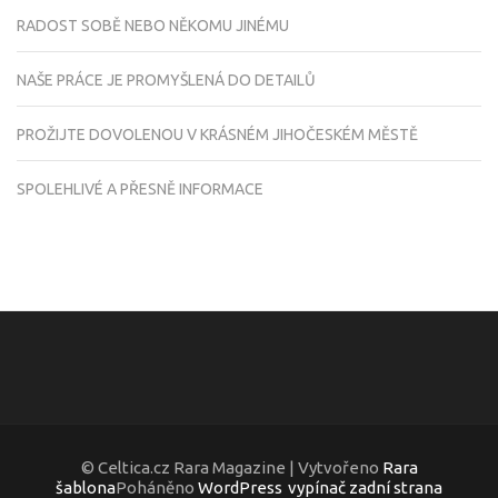
RADOST SOBĚ NEBO NĚKOMU JINÉMU
NAŠE PRÁCE JE PROMYŠLENÁ DO DETAILŮ
PROŽIJTE DOVOLENOU V KRÁSNÉM JIHOČESKÉM MĚSTĚ
SPOLEHLIVÉ A PŘESNĚ INFORMACE
© Celtica.cz Rara Magazine | Vytvořeno
Rara
šablona
Poháněno
WordPress
vypínač zadní strana