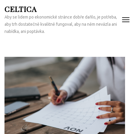
Přeskočit
CELTICA
na
Aby se lidem po ekonomické stránce dobře dařilo, je potřeba,
obsah
aby trh dostatečně kvalitně fungoval, aby na něm nevázla ani
(Enter)
nabídka, ani poptávka.