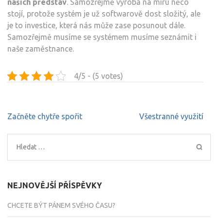
našich představ
. Samozřejmě výroba na míru něco
stojí, protože systém je už softwarově dost složitý, ale
je to investice, která nás může zase posunout dále.
Samozřejmě musíme se systémem musíme seznámit i
naše zaměstnance.
4/5 - (5 votes)
Navigace
Začněte chytře spořit
Všestranné využití
pro
příspěvek
Vyhledávání
NEJNOVĚJŠÍ PŘÍSPĚVKY
CHCETE BÝT PÁNEM SVÉHO ČASU?