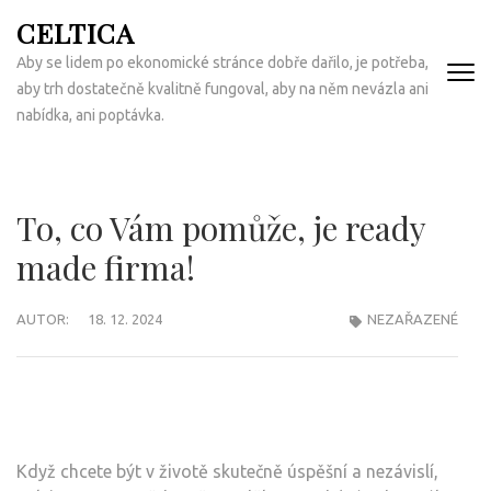
Přeskočit
CELTICA
na
Aby se lidem po ekonomické stránce dobře dařilo, je potřeba,
obsah
aby trh dostatečně kvalitně fungoval, aby na něm nevázla ani
(Enter)
nabídka, ani poptávka.
To, co Vám pomůže, je ready
made firma!
AUTOR:
18. 12. 2024
NEZAŘAZENÉ
Když chcete být v životě skutečně úspěšní a nezávislí,