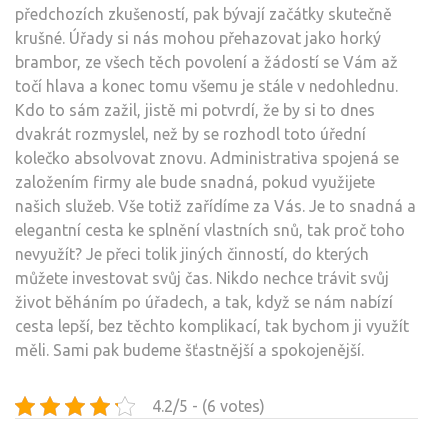
předchozích zkušeností, pak bývají začátky skutečně
krušné. Úřady si nás mohou přehazovat jako horký
brambor, ze všech těch povolení a žádostí se Vám až
točí hlava a konec tomu všemu je stále v nedohlednu.
Kdo to sám zažil, jistě mi potvrdí, že by si to dnes
dvakrát rozmyslel, než by se rozhodl toto úřední
kolečko absolvovat znovu. Administrativa spojená se
založením firmy ale bude snadná, pokud využijete
našich služeb. Vše totiž zařídíme za Vás. Je to snadná a
elegantní cesta ke splnění vlastních snů, tak proč toho
nevyužít? Je přeci tolik jiných činností, do kterých
můžete investovat svůj čas. Nikdo nechce trávit svůj
život běháním po úřadech, a tak, když se nám nabízí
cesta lepší, bez těchto komplikací, tak bychom ji využít
měli. Sami pak budeme šťastnější a spokojenější.
4.2/5 - (6 votes)