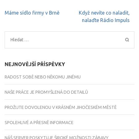
Navigace
Máme sídlo firmy v Brně
Když nevíte co naladit,
pro
nalaďte Rádio Impuls
příspěvek
Vyhledávání
NEJNOVĚJŠÍ PŘÍSPĚVKY
RADOST SOBĚ NEBO NĚKOMU JINÉMU
NAŠE PRÁCE JE PROMYŠLENÁ DO DETAILŮ
PROŽIJTE DOVOLENOU V KRÁSNÉM JIHOČESKÉM MĚSTĚ
SPOLEHLIVÉ A PŘESNĚ INFORMACE
NÁŠ SERVER POSKYTUJE ŠIROKÉ MOŽNOSTI ZÁBAVY