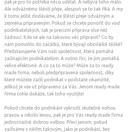
pak je pro to potřeba něco udělat. A nebývá toho málo.
Ale odvážnému štěstí přeje, alespoň se to tak říká. A my
k tomu ještě dodáváme, že štěstí přeje odvážným a
zejména připraveným. Pokud se chcete ponořit do vod
podnikatelských, tak je precizní příprava více než
žádoucí. Kde se ale na takovou věc připravit? Co by
nám pomohlo do začátků, které bývají obzvláště těžké?
Představujeme Vám naši společnost, která pomáhá
začínajícím podnikatelům. A nutno říci, že jim pomáhá
velice efektivně. A co za to může? Může za to ready
made firma, neboli předpřipravená společnost, díky
které můžete začít podnikat v podstatě okamžitě,
jelikož je vše už připraveno za Vás. Jenom ready made
firma tohle dokáže, tak toho využijte!
Pokud chcete do podnikání vykročit skutečně nohou
pravou a nikoliv levou, pak je pro Vás
ready made firma
jednoznačně dobrou volbou. Přeci jenom, pokud
začínáme s něčím takovým, jako je podnikání, bez