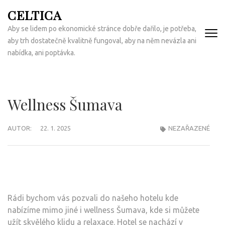
Přeskočit
CELTICA
na
Aby se lidem po ekonomické stránce dobře dařilo, je potřeba,
obsah
aby trh dostatečně kvalitně fungoval, aby na něm nevázla ani
(Enter)
nabídka, ani poptávka.
Wellness Šumava
AUTOR:
22. 1. 2025
NEZAŘAZENÉ
Rádi bychom vás pozvali do našeho hotelu kde
nabízíme mimo jiné i wellness Šumava, kde si můžete
užít skvělého klidu a relaxace. Hotel se nachází v