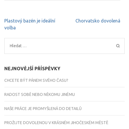
Navigace
Plastový bazén je ideální
Chorvatsko dovolená
pro
volba
příspěvek
Vyhledávání
NEJNOVĚJŠÍ PŘÍSPĚVKY
CHCETE BÝT PÁNEM SVÉHO ČASU?
RADOST SOBĚ NEBO NĚKOMU JINÉMU
NAŠE PRÁCE JE PROMYŠLENÁ DO DETAILŮ
PROŽIJTE DOVOLENOU V KRÁSNÉM JIHOČESKÉM MĚSTĚ