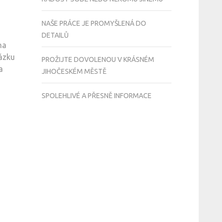
NAŠE PRÁCE JE PROMYŠLENÁ DO
DETAILŮ
na
házku
PROŽIJTE DOVOLENOU V KRÁSNÉM
a
JIHOČESKÉM MĚSTĚ
SPOLEHLIVÉ A PŘESNĚ INFORMACE