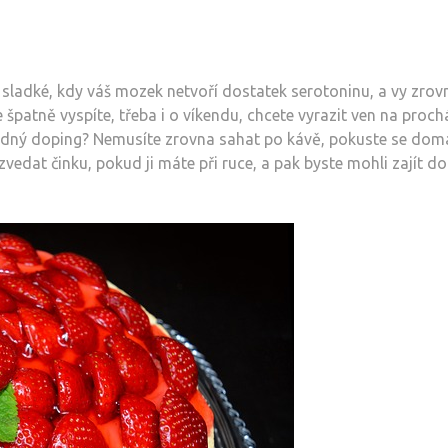
 sladké, kdy váš mozek netvoří dostatek serotoninu, a vy zrov
se špatně vyspíte, třeba i o víkendu, chcete vyrazit ven na proc
hodný doping? Nemusíte zrovna sahat po kávě, pokuste se dom
 zvedat činku, pokud ji máte při ruce, a pak byste mohli zajít do