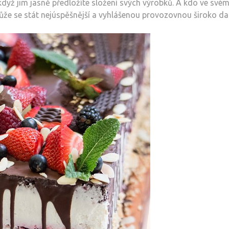
 když jim jasně předložíte složení svých výrobků. A kdo ve svém 
ůže se stát nejúspěšnější a vyhlášenou provozovnou široko da