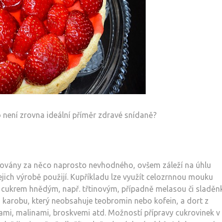
 není zrovna ideální příměr zdravé snídaně?
žovány za něco naprosto nevhodného, ovšem záleží na úhlu
ejich výrobě použijí. Kupříkladu lze využít celozrnnou mouku
it cukrem hnědým, např. třtinovým, případně melasou či sladěn
karobu, který neobsahuje teobromin nebo kofein, a dort z
mi, malinami, broskvemi atd. Možností přípravy cukrovinek v