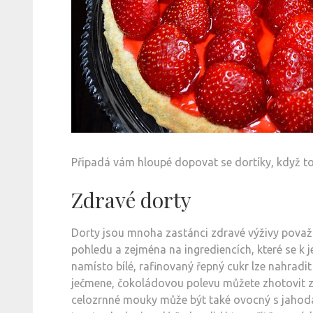
Připadá vám hloupé dopovat se dortíky, když to
Zdravé dorty
Dorty jsou mnoha zastánci zdravé výživy pova
pohledu a zejména na ingrediencích, které se k j
namísto bílé, rafinovaný řepný cukr lze nahrad
ječmene, čokoládovou polevu můžete zhotovit z 
celozrnné mouky může být také ovocný s jahoda