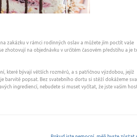
 na zakázku v rámci rodinných oslav a můžete jím poctít vaše
 se zhotovují na objednávku v určitém časovém předstihu a je t
, které bývají větších rozměrů, a s patřičnou výzdobou, jejíž
 je barvitě popsat. Bez svatebního dortu si stěží dokážeme sv
avých ingrediencí, nebudete si muset vyčítat, že jste vašim ho
Pokud jste nemocní, měli byste zůsta