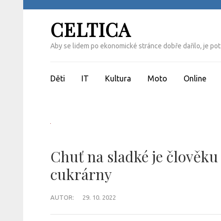
Přeskočit
na
CELTICA
obsah
(Enter)
Aby se lidem po ekonomické stránce dobře dařilo, je pot
Děti
IT
Kultura
Moto
Online
Chuť na sladké je člověku
cukrárny
AUTOR:
29. 10. 2022