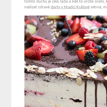
tomto duchu je celá řada a lidé to určitě ocení,
nabízet zdravé
dorty v Hradci Králové
setrvá, m