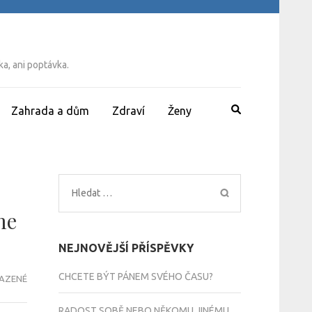
a, ani poptávka.
Zahrada a dům
Zdraví
Ženy
Vyhledávání
me
NEJNOVĚJŠÍ PŘÍSPĚVKY
CHCETE BÝT PÁNEM SVÉHO ČASU?
AZENÉ
RADOST SOBĚ NEBO NĚKOMU JINÉMU