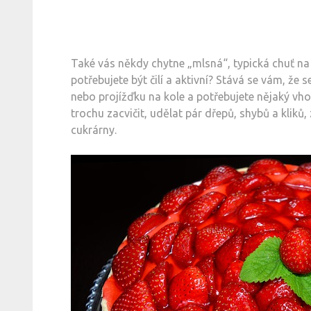
Také vás někdy chytne „mlsná“, typická chuť na
potřebujete být čilí a aktivní? Stává se vám, že 
nebo projížďku na kole a potřebujete nějaký v
trochu zacvičit, udělat pár dřepů, shybů a kliků,
cukrárny.