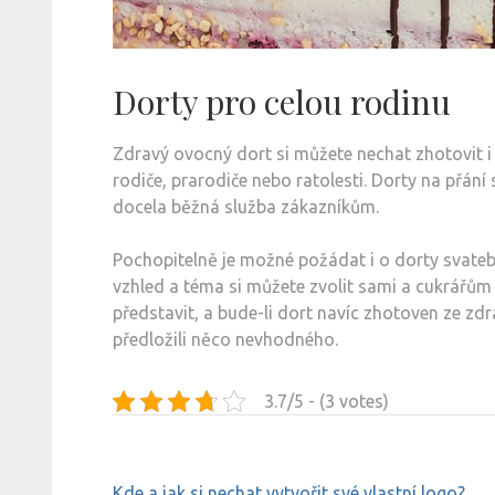
Dorty pro celou rodinu
Zdravý ovocný dort si můžete nechat zhotovit i
rodiče, prarodiče nebo ratolesti. Dorty na přání
docela běžná služba zákazníkům.
Pochopitelně je možné požádat i o dorty svatební
vzhled a téma si můžete zvolit sami a cukrářům
představit, a bude-li dort navíc zhotoven ze zdr
předložili něco nevhodného.
3.7/5 - (3 votes)
Navigace
Kde a jak si nechat vytvořit své vlastní logo?