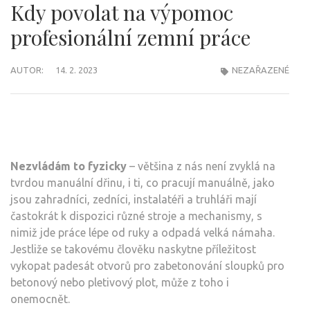
Kdy povolat na výpomoc
profesionální zemní práce
AUTOR:
14. 2. 2023
NEZAŘAZENÉ
Nezvládám to fyzicky
– většina z nás není zvyklá na
tvrdou manuální dřinu, i ti, co pracují manuálně, jako
jsou zahradníci, zedníci, instalatéři a truhláři mají
častokrát k dispozici různé stroje a mechanismy, s
nimiž jde práce lépe od ruky a odpadá velká námaha.
Jestliže se takovému člověku naskytne příležitost
vykopat padesát otvorů pro zabetonování sloupků pro
betonový nebo pletivový plot, může z toho i
onemocnět.