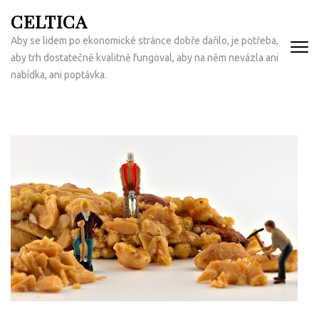
Přeskočit
CELTICA
na
Aby se lidem po ekonomické stránce dobře dařilo, je potřeba,
obsah
aby trh dostatečně kvalitně fungoval, aby na něm nevázla ani
(Enter)
nabídka, ani poptávka.