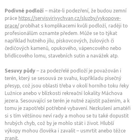
Podivné podloží
– máte-li podezření, že budou zemní
práce
https://servisvirivychvan.cz/sluzby/vykopove-
prace/
probíhat s komplikacemi kvůli podloží, raději to
profesionálům oznamte předem. Může se to týkat
například hutného jílu, pískovcových, žulových či
čedičových kamenů, opukového, vápencového nebo
břidlicového lomu, stavebních sutin a navážek atp.
Sesuvy půdy
– za podezřelé podloží je považován i
terén, který se sesouvá ze svahu, kupříkladu písečný
přesyp, což jsou oblasti třeba v okolí horního toku řeky
Lužnice anebo v blízkosti rekreační lokality Máchova
jezera. Sesouvající se terén je nutné zajistit pažením, a k
tomu je zapotřebí potřebné vybavení. Nezkušení amatéři
si s tím většinou neví rady a mohou se tu také dopustit
hrubých chyb, což by je mohlo stát i život. Hlubší
výkopy mohou člověka i zavalit – usmrtit anebo těžce
zranit.