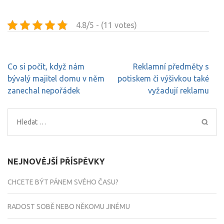
4.8/5 - (11 votes)
Navigace
Co si počít, když nám
Reklamní předměty s
pro
bývalý majitel domu v něm
potiskem či výšivkou také
příspěvek
zanechal nepořádek
vyžadují reklamu
Vyhledávání
NEJNOVĚJŠÍ PŘÍSPĚVKY
CHCETE BÝT PÁNEM SVÉHO ČASU?
RADOST SOBĚ NEBO NĚKOMU JINÉMU