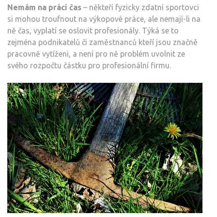
Nemám na práci čas
– někteří fyzicky zdatní sportovci
si mohou troufnout na výkopové práce, ale nemají-li na
ně čas, vyplatí se oslovit profesionály. Týká se to
zejména podnikatelů či zaměstnanců kteří jsou značně
pracovně vytíženi, a není pro ně problém uvolnit ze
svého rozpočtu částku pro profesionální firmu.