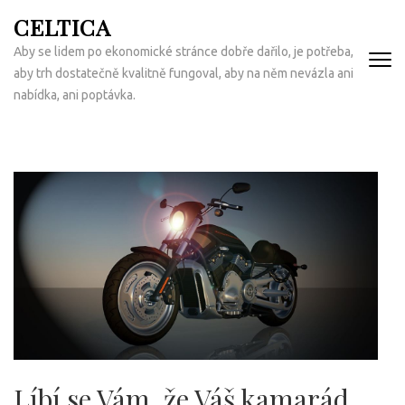
Přeskočit
CELTICA
na
Aby se lidem po ekonomické stránce dobře dařilo, je potřeba,
obsah
aby trh dostatečně kvalitně fungoval, aby na něm nevázla ani
(Enter)
nabídka, ani poptávka.
Líbí se Vám, že Váš kamarád