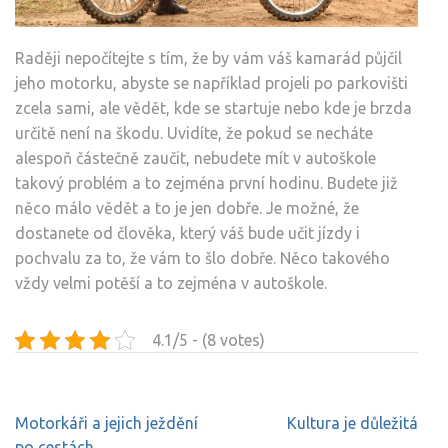
Raději nepočítejte s tím, že by vám váš kamarád půjčil
jeho motorku, abyste se například projeli po parkovišti
zcela sami, ale vědět, kde se startuje nebo kde je brzda
určitě není na škodu.
Uvidíte, že pokud se necháte
alespoň částečně zaučit, nebudete mít v autoškole
takový problém a to zejména první hodinu. Budete již
něco málo vědět a to je jen dobře.
Je možné, že
dostanete od člověka, který váš bude učit jízdy i
pochvalu za to, že vám to šlo dobře. Něco takového
vždy velmi potěší a to zejména v autoškole.
4.1/5 - (8 votes)
Navigace
Motorkáři a jejich ježdění
Kultura je důležitá
pro
po cestách