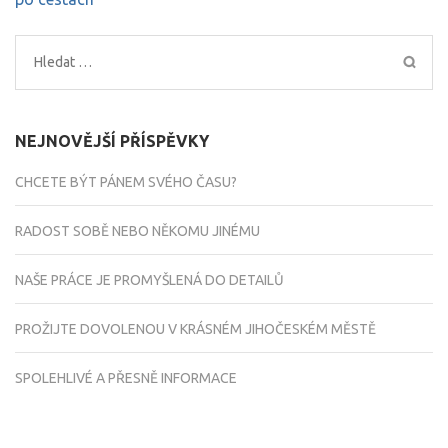
příspěvek
Vyhledávání
NEJNOVĚJŠÍ PŘÍSPĚVKY
CHCETE BÝT PÁNEM SVÉHO ČASU?
RADOST SOBĚ NEBO NĚKOMU JINÉMU
NAŠE PRÁCE JE PROMYŠLENÁ DO DETAILŮ
PROŽIJTE DOVOLENOU V KRÁSNÉM JIHOČESKÉM MĚSTĚ
SPOLEHLIVÉ A PŘESNĚ INFORMACE