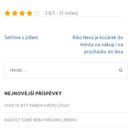
3.8/5 - (5 votes)
Navigace
Šetříme s jídlem
Riko Nesa je kočárek do
pro
města na nákup i na
příspěvek
procházku do lesa
Vyhledávání
NEJNOVĚJŠÍ PŘÍSPĚVKY
CHCETE BÝT PÁNEM SVÉHO ČASU?
RADOST SOBĚ NEBO NĚKOMU JINÉMU