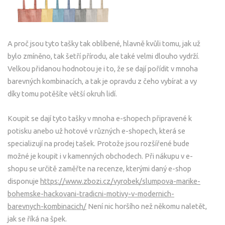
A proč jsou tyto tašky tak oblíbené, hlavně kvůli tomu, jak už
bylo zmíněno, tak šetří přírodu, ale také velmi dlouho vydrží.
Velkou přidanou hodnotou je i to, že se dají pořídit v mnoha
barevných kombinacích, a tak je opravdu z čeho vybírat a vy
díky tomu potěšíte větší okruh lidí.
Koupit se dají tyto tašky v mnoha e-shopech připravené k
potisku anebo už hotové v různých e-shopech, která se
specializují na prodej tašek. Protože jsou rozšířené bude
možné je koupit i v kamenných obchodech. Při nákupu v e-
shopu se určitě zaměřte na recenze, kterými daný e-shop
disponuje
https://www.zbozi.cz/vyrobek/slumpova-marike-
bohemske-hackovani-tradicni-motivy-v-modernich-
barevnych-kombinacich/
Není nic horšího než někomu naletět,
jak se říká na špek.