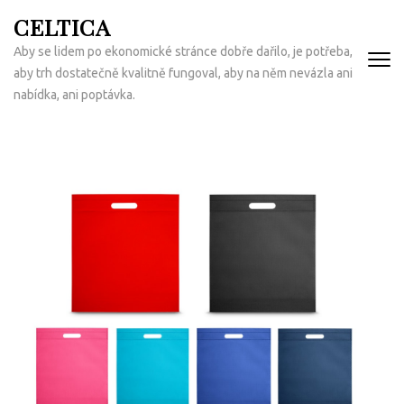
Přeskočit
CELTICA
na
Aby se lidem po ekonomické stránce dobře dařilo, je potřeba,
obsah
aby trh dostatečně kvalitně fungoval, aby na něm nevázla ani
(Enter)
nabídka, ani poptávka.