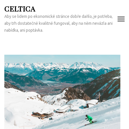
Přeskočit
CELTICA
na
Aby se lidem po ekonomické stránce dobře dařilo, je potřeba,
obsah
aby trh dostatečně kvalitně fungoval, aby na něm nevázla ani
(Enter)
nabídka, ani poptávka.