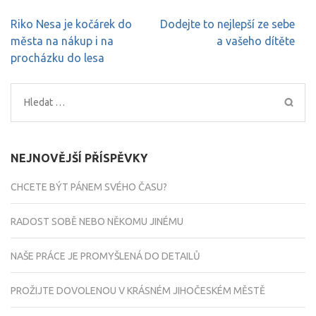
Navigace
Riko Nesa je kočárek do
Dodejte to nejlepší ze sebe
pro
města na nákup i na
a vašeho dítěte
příspěvek
procházku do lesa
Vyhledávání
NEJNOVĚJŠÍ PŘÍSPĚVKY
CHCETE BÝT PÁNEM SVÉHO ČASU?
RADOST SOBĚ NEBO NĚKOMU JINÉMU
NAŠE PRÁCE JE PROMYŠLENÁ DO DETAILŮ
PROŽIJTE DOVOLENOU V KRÁSNÉM JIHOČESKÉM MĚSTĚ