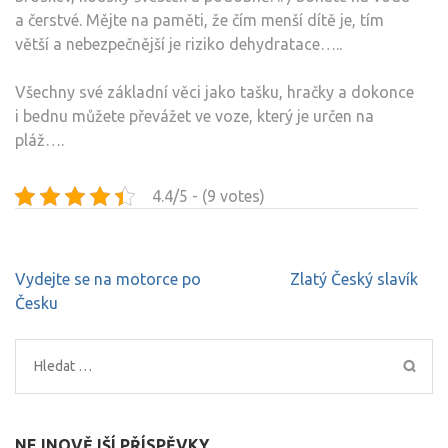
a čerstvé. Mějte na paměti, že čím menší dítě je, tím
větší a nebezpečnější je riziko dehydratace…..
Všechny své základní věci jako tašku, hračky a dokonce
i bednu můžete převážet ve voze, který je určen na
pláž….
4.4/5 - (9 votes)
Navigace
Vydejte se na motorce po
Zlatý Český slavík
pro
Česku
příspěvek
Vyhledávání
NEJNOVĚJŠÍ PŘÍSPĚVKY