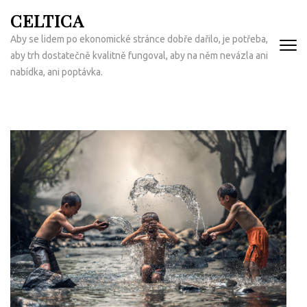
Přeskočit
CELTICA
na
Aby se lidem po ekonomické stránce dobře dařilo, je potřeba,
obsah
aby trh dostatečně kvalitně fungoval, aby na něm nevázla ani
(Enter)
nabídka, ani poptávka.