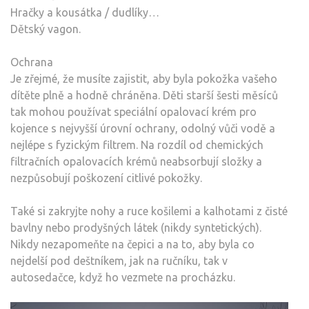
Hračky a kousátka / dudlíky…
Dětský vagon.
Ochrana
Je zřejmé, že musíte zajistit, aby byla pokožka vašeho
dítěte plně a hodně chráněna. Děti starší šesti měsíců
tak mohou používat speciální opalovací krém pro
kojence s nejvyšší úrovní ochrany, odolný vůči vodě a
nejlépe s fyzickým filtrem. Na rozdíl od chemických
filtračních opalovacích krémů neabsorbují složky a
nezpůsobují poškození citlivé pokožky.
Také si zakryjte nohy a ruce košilemi a kalhotami z čisté
bavlny nebo prodyšných látek (nikdy syntetických).
Nikdy nezapomeňte na čepici a na to, aby byla co
nejdelší pod deštníkem, jak na ručníku, tak v
autosedačce, když ho vezmete na procházku.