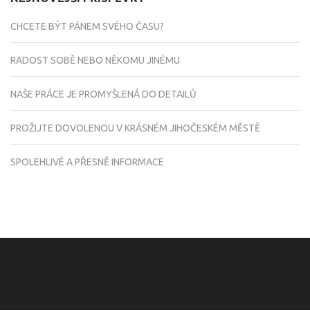
CHCETE BÝT PÁNEM SVÉHO ČASU?
RADOST SOBĚ NEBO NĚKOMU JINÉMU
NAŠE PRÁCE JE PROMYŠLENÁ DO DETAILŮ
PROŽIJTE DOVOLENOU V KRÁSNÉM JIHOČESKÉM MĚSTĚ
SPOLEHLIVÉ A PŘESNĚ INFORMACE