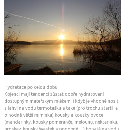
Hydratace po celou dobu
Kojenci mají tendenci zůstat dobře hydratovaní
dostupným mateřským mlékem, i když je vhodné nosit
s lahví na vodu termotašku a také (pro trochu starší a
o hodně větší miminka) kousky a kousky ovoce
(mandarinky, kousky pomeranče, melounu, nektarinku,
broskev, kousky švestek a podobně. .. ) bohaté na vodu